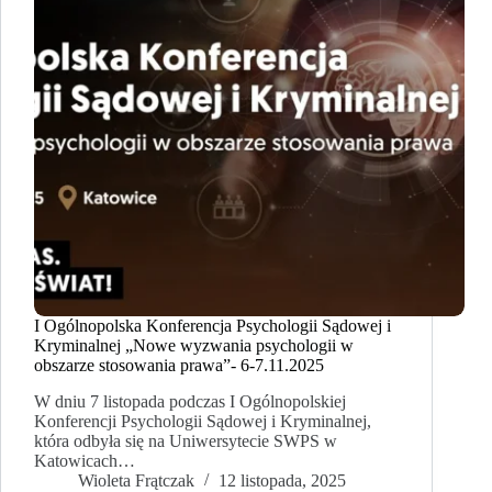
I Ogólnopolska Konferencja Psychologii Sądowej i
Kryminalnej „Nowe wyzwania psychologii w
obszarze stosowania prawa”- 6-7.11.2025
W dniu 7 listopada podczas I Ogólnopolskiej
Konferencji Psychologii Sądowej i Kryminalnej,
która odbyła się na Uniwersytecie SWPS w
Katowicach…
Wioleta Frątczak
12 listopada, 2025