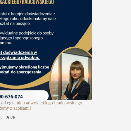
 od egzaminu adwokackiego i radcowskiego
zamy z zapisami!
ja, 2026