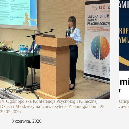
IV Ogólnopolska Konferencja Psychologii Klinicznej
Oficj
Dzieci i Młodzieży na Uniwersytecie Zielonogórskim- 28-
zawo
29.05.2026
3 czerwca, 2026