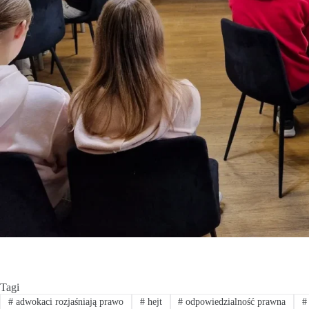
Tagi
#
adwokaci rozjaśniają prawo
#
hejt
#
odpowiedzialność prawna
#