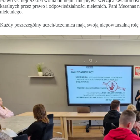
Prawo vs. hejt Szkoła wolna od hejtu. Inicjatywa szerząca świadomość 
karalnych przez prawo i odpowiedzialności nieletnich. Pani Mecenas n
nieletniego.
Każdy poszczególny uczeń/uczennica mają swoją niepowtarzalną rolę w