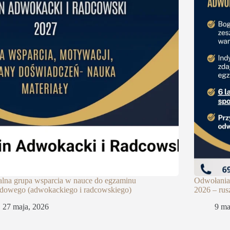
alna grupa wsparcia w nauce do egzaminu
Odwołania
dowego (adwokackiego i radcowskiego)
2026 – rus
27 maja, 2026
9 ma