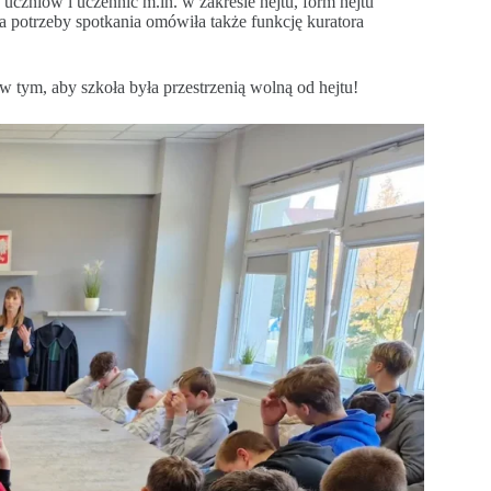
uczniów i uczennic m.in. w zakresie hejtu, form hejtu
a potrzeby spotkania omówiła także funkcję kuratora
 tym, aby szkoła była przestrzenią wolną od hejtu!