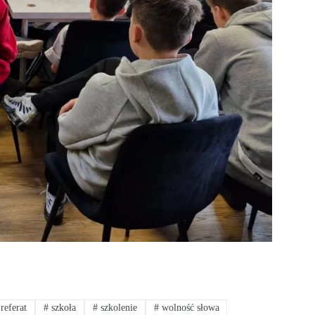
referat
#
szkoła
#
szkolenie
#
wolność słowa