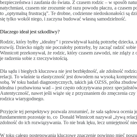
bezpieczeństwa i zaufania do świata. Z czasem rodzic – w sposób natur
natychmiast, czasem nie zrozumie od razu powodu płaczu, a czasem p
to „optymalną frustracją”. Te drobne, codzienne niedoskonałości są dzi
się tylko wokół niego, i zaczyna budować własną samodzielność.
Dlaczego ideał jest szkodliwy?
Rodzic, który byłby „idealny” i przewidywał każdą potrzebę dziecka,
rozwój. Dziecko nigdy nie poczułoby potrzeby, by zacząć radzić sobi
Winnicott przekonywał, że rodzic, który czasem zawodzi, nie zdąży z 
je radzenia sobie z rzeczywistością.
Dla sądu i biegłych kluczowa nie jest bezbłędność, ale zdolność rodzi
relacji. To właśnie ta elastyczność jest dowodem na wysoką kompete
sobą. W toku badań diagnostycznych, takich jak OZSS, próba zbudowan
idealna i pozbawiona wad – jest często odczytywana przez specjalist
Autentyczność, nawet jeśli wiąże się z przyznaniem do zmęczenia cz
rodzica wiarygodnego.
Przyjęcie tej perspektywy pozwala zrozumieć, że sala sądowa ocenia 
fundamentem pozostaje to, co Donald Winnicott nazywał „żywą relacją
zdolność do ich rozwiązywania. To nie brak lęku, lecz umiejętność nie
W toku całego postępowania kluczowe znaczenie powinno mieć poszu