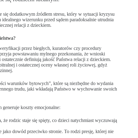
e się dodatkowym źródłem stresu, który w sytuacji kryzysu
u idealnego wizerunku przed sądem paradoksalnie utrudnia
ecznej relacji z dzieckiem.
ielstwa?
eryfikacji przez biegłych, kuratorów czy procedury
sprzyja powstawaniu mylnego przekonania, że wnioski
 ostatecznie definiują jakość Państwa relacji z dzieckiem.
tralnej i ostatecznej oceny własnej roli życiowej, gdyż
zinnej.
ości warunków bytowych”, które są niezbędne do wydania
odziennego trudu, jaki wkładają Państwo w wychowanie swoich
m generuje koszty emocjonalne:
że rodzic staje się spięty, co dzieci natychmiast wyczuwają
jako dowód przeciwko stronie. To rodzi presję, której nie