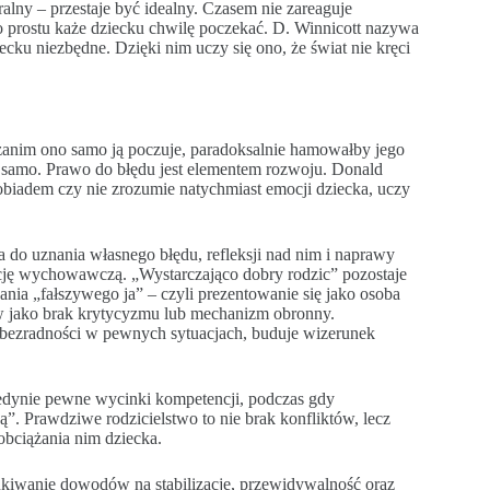
alny – przestaje być idealny. Czasem nie zareaguje
o prostu każe dziecku chwilę poczekać. D. Winnicott nazywa
ecku niezbędne. Dzięki nim uczy się ono, że świat nie kręci
 zanim ono samo ją poczuje, paradoksalnie hamowałby jego
e samo. Prawo do błędu jest elementem rozwoju. Donald
obiadem czy nie zrozumie natychmiast emocji dziecka, uczy
ca do uznania własnego błędu, refleksji nad nim i naprawy
ncję wychowawczą. „Wystarczająco dobry rodzic” pozostaje
ia „fałszywego ja” – czyli prezentowanie się jako osoba
ów jako brak krytycyzmu lub mechanizm obronny.
y bezradności w pewnych sytuacjach, buduje wizerunek
jedynie pewne wycinki kompetencji, podczas gdy
”. Prawdziwe rodzicielstwo to nie brak konfliktów, lecz
obciążania nim dziecka.
kiwanie dowodów na stabilizację, przewidywalność oraz