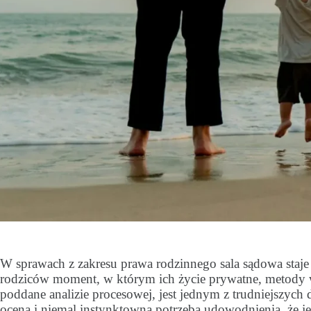
W sprawach z zakresu prawa rodzinnego sala sądowa staje 
rodziców moment, w którym ich życie prywatne, metody 
poddane analizie procesowej, jest jednym z trudniejszych 
oceną i niemal instynktowna potrzeba udowodnienia, że je