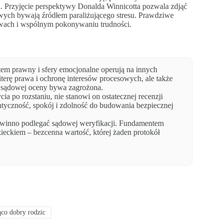
i. Przyjęcie perspektywy Donalda Winnicotta pozwala zdjąć
wych bywają źródłem paraliżującego stresu. Prawdziwe
owach i wspólnym pokonywaniu trudności.
tem prawny i sfery emocjonalne operują na innych
literę prawa i ochronę interesów procesowych, ale także
u sądowej oceny bywa zagrożona.
ia po rozstaniu, nie stanowi on ostatecznej recenzji
tentyczność, spokój i zdolność do budowania bezpiecznej
 powinno podlegać sądowej weryfikacji. Fundamentem
zieckiem – bezcenna wartość, której żaden protokół
ąco dobry rodzic