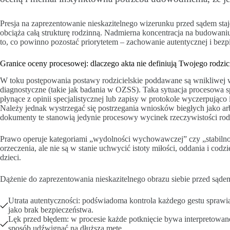
Presja na zaprezentowanie nieskazitelnego wizerunku przed sądem staj
obciąża całą strukturę rodzinną. Nadmierna koncentracja na budowani
to, co powinno pozostać priorytetem – zachowanie autentycznej i bezpi
Granice oceny procesowej: dlaczego akta nie definiują Twojego rodzic
W toku postępowania postawy rodzicielskie poddawane są wnikliwej w
diagnostyczne (takie jak badania w OZSS). Taka sytuacja procesowa 
płynące z opinii specjalistycznej lub zapisy w protokole wyczerpująco i
Należy jednak wystrzegać się postrzegania wniosków biegłych jako arbi
dokumenty te stanowią jedynie procesowy wycinek rzeczywistości rod
Prawo operuje kategoriami „wydolności wychowawczej” czy „stabiln
orzeczenia, ale nie są w stanie uchwycić istoty miłości, oddania i c
dzieci.
Dążenie do zaprezentowania nieskazitelnego obrazu siebie przed sąde
Utrata autentyczności: podświadoma kontrola każdego gestu sprawia, 
jako brak bezpieczeństwa.
Lęk przed błędem: w procesie każde potknięcie bywa interpretowane 
sposób udźwignąć na dłuższą metę.