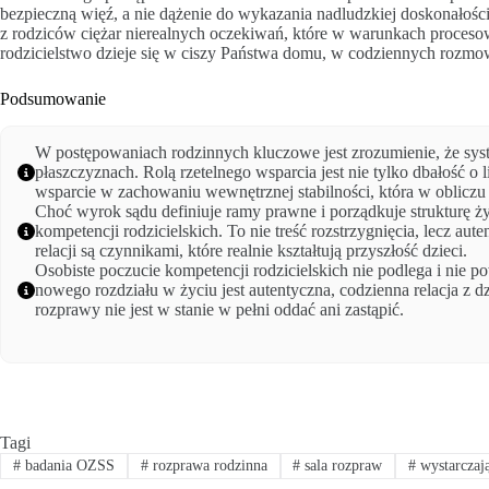
bezpieczną więź, a nie dążenie do wykazania nadludzkiej doskonałośc
z rodziców ciężar nierealnych oczekiwań, które w warunkach proceso
rodzicielstwo dzieje się w ciszy Państwa domu, w codziennych rozm
Podsumowanie
W postępowaniach rodzinnych kluczowe jest zrozumienie, że sys
płaszczyznach. Rolą rzetelnego wsparcia jest nie tylko dbałość o 
wsparcie w zachowaniu wewnętrznej stabilności, która w oblicz
Choć wyrok sądu definiuje ramy prawne i porządkuje strukturę życ
kompetencji rodzicielskich. To nie treść rozstrzygnięcia, lecz au
relacji są czynnikami, które realnie kształtują przyszłość dzieci.
Osobiste poczucie kompetencji rodzicielskich nie podlega i nie
nowego rozdziału w życiu jest autentyczna, codzienna relacja z d
rozprawy nie jest w stanie w pełni oddać ani zastąpić.
Tagi
#
badania OZSS
#
rozprawa rodzinna
#
sala rozpraw
#
wystarczaj