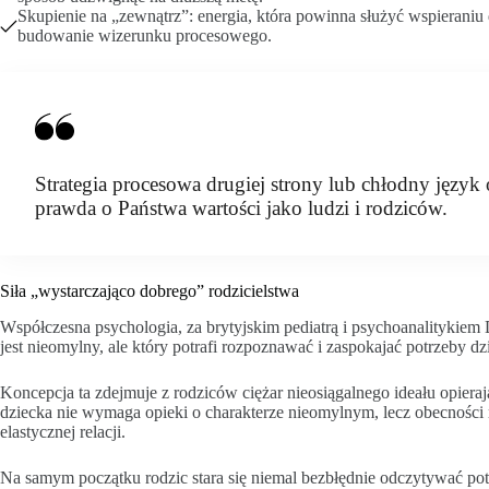
Skupienie na „zewnątrz”: energia, która powinna służyć wspierani
budowanie wizerunku procesowego.
Strategia procesowa drugiej strony lub chłodny język 
prawda o Państwa wartości jako ludzi i rodziców.
Siła „wystarczająco dobrego” rodzicielstwa
Współczesna psychologia, za brytyjskim pediatrą i psychoanalitykiem
jest nieomylny, ale który potrafi rozpoznawać i zaspokajać potrzeby d
Koncepcja ta zdejmuje z rodziców ciężar nieosiągalnego ideału opier
dziecka nie wymaga opieki o charakterze nieomylnym, lecz obecności
elastycznej relacji.
Na samym początku rodzic stara się niemal bezbłędnie odczytywać po