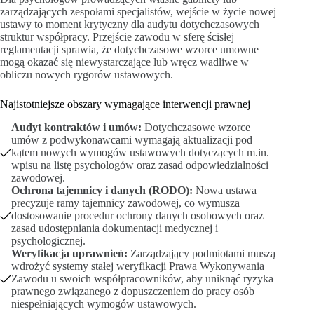
zarządzających zespołami specjalistów, wejście w życie nowej
ustawy to moment krytyczny dla audytu dotychczasowych
struktur współpracy. Przejście zawodu w sferę ścisłej
reglamentacji sprawia, że dotychczasowe wzorce umowne
mogą okazać się niewystarczające lub wręcz wadliwe w
obliczu nowych rygorów ustawowych.
Najistotniejsze obszary wymagające interwencji prawnej
Audyt kontraktów i umów:
Dotychczasowe wzorce
umów z podwykonawcami wymagają aktualizacji pod
kątem nowych wymogów ustawowych dotyczących m.in.
wpisu na listę psychologów oraz zasad odpowiedzialności
zawodowej.
Ochrona tajemnicy i danych (RODO):
Nowa ustawa
precyzuje ramy tajemnicy zawodowej, co wymusza
dostosowanie procedur ochrony danych osobowych oraz
zasad udostępniania dokumentacji medycznej i
psychologicznej.
Weryfikacja uprawnień:
Zarządzający podmiotami muszą
wdrożyć systemy stałej weryfikacji Prawa Wykonywania
Zawodu u swoich współpracowników, aby uniknąć ryzyka
prawnego związanego z dopuszczeniem do pracy osób
niespełniających wymogów ustawowych.