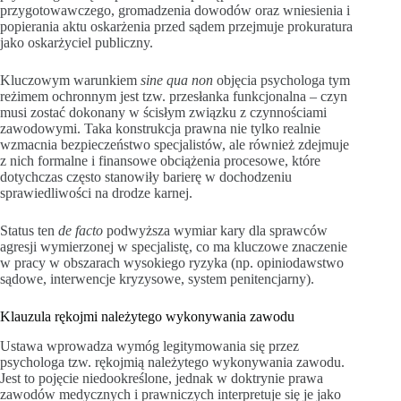
przygotowawczego, gromadzenia dowodów oraz wniesienia i
popierania aktu oskarżenia przed sądem przejmuje prokuratura
jako oskarżyciel publiczny.
Kluczowym warunkiem
sine qua non
objęcia psychologa tym
reżimem ochronnym jest tzw. przesłanka funkcjonalna – czyn
musi zostać dokonany w ścisłym związku z czynnościami
zawodowymi. Taka konstrukcja prawna nie tylko realnie
wzmacnia bezpieczeństwo specjalistów, ale również zdejmuje
z nich formalne i finansowe obciążenia procesowe, które
dotychczas często stanowiły barierę w dochodzeniu
sprawiedliwości na drodze karnej.
Status ten
de facto
podwyższa wymiar kary dla sprawców
agresji wymierzonej w specjalistę, co ma kluczowe znaczenie
w pracy w obszarach wysokiego ryzyka (np. opiniodawstwo
sądowe, interwencje kryzysowe, system penitencjarny).
Klauzula rękojmi należytego wykonywania zawodu
Ustawa wprowadza wymóg legitymowania się przez
psychologa tzw. rękojmią należytego wykonywania zawodu.
Jest to pojęcie niedookreślone, jednak w doktrynie prawa
zawodów medycznych i prawniczych interpretuje się je jako