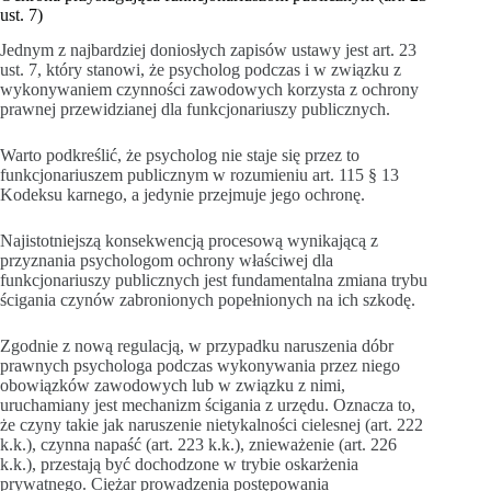
ust. 7)
Jednym z najbardziej doniosłych zapisów ustawy jest art. 23
ust. 7, który stanowi, że psycholog podczas i w związku z
wykonywaniem czynności zawodowych korzysta z ochrony
prawnej przewidzianej dla funkcjonariuszy publicznych.
Warto podkreślić, że psycholog nie staje się przez to
funkcjonariuszem publicznym w rozumieniu art. 115 § 13
Kodeksu karnego, a jedynie przejmuje jego ochronę.
Najistotniejszą konsekwencją procesową wynikającą z
przyznania psychologom ochrony właściwej dla
funkcjonariuszy publicznych jest fundamentalna zmiana trybu
ścigania czynów zabronionych popełnionych na ich szkodę.
Zgodnie z nową regulacją, w przypadku naruszenia dóbr
prawnych psychologa podczas wykonywania przez niego
obowiązków zawodowych lub w związku z nimi,
uruchamiany jest mechanizm ścigania z urzędu. Oznacza to,
że czyny takie jak naruszenie nietykalności cielesnej (art. 222
k.k.), czynna napaść (art. 223 k.k.), znieważenie (art. 226
k.k.), przestają być dochodzone w trybie oskarżenia
prywatnego. Ciężar prowadzenia postępowania