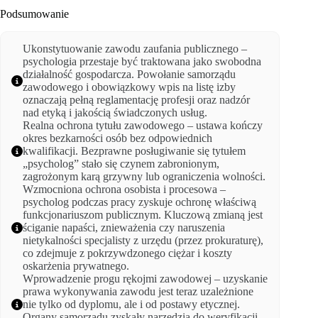
Podsumowanie
Ukonstytuowanie zawodu zaufania publicznego –
psychologia przestaje być traktowana jako swobodna
działalność gospodarcza. Powołanie samorządu
zawodowego i obowiązkowy wpis na listę izby
oznaczają pełną reglamentację profesji oraz nadzór
nad etyką i jakością świadczonych usług.
Realna ochrona tytułu zawodowego – ustawa kończy
okres bezkarności osób bez odpowiednich
kwalifikacji. Bezprawne posługiwanie się tytułem
„psycholog” stało się czynem zabronionym,
zagrożonym karą grzywny lub ograniczenia wolności.
Wzmocniona ochrona osobista i procesowa –
psycholog podczas pracy zyskuje ochronę właściwą
funkcjonariuszom publicznym. Kluczową zmianą jest
ściganie napaści, znieważenia czy naruszenia
nietykalności specjalisty z urzędu (przez prokuraturę),
co zdejmuje z pokrzywdzonego ciężar i koszty
oskarżenia prywatnego.
Wprowadzenie progu rękojmi zawodowej – uzyskanie
prawa wykonywania zawodu jest teraz uzależnione
nie tylko od dyplomu, ale i od postawy etycznej.
Organy samorządu zyskały narzędzia do weryfikacji