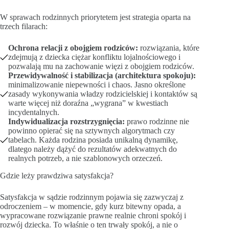
W sprawach rodzinnych priorytetem jest strategia oparta na
trzech filarach:
Ochrona relacji z obojgiem rodziców:
rozwiązania, które
zdejmują z dziecka ciężar konfliktu lojalnościowego i
pozwalają mu na zachowanie więzi z obojgiem rodziców.
Przewidywalność i stabilizacja (architektura spokoju):
minimalizowanie niepewności i chaos. Jasno określone
zasady wykonywania władzy rodzicielskiej i kontaktów są
warte więcej niż doraźna „wygrana” w kwestiach
incydentalnych.
Indywidualizacja rozstrzygnięcia:
prawo rodzinne nie
powinno opierać się na sztywnych algorytmach czy
tabelach. Każda rodzina posiada unikalną dynamikę,
dlatego należy dążyć do rezultatów adekwatnych do
realnych potrzeb, a nie szablonowych orzeczeń.
Gdzie leży prawdziwa satysfakcja?
Satysfakcja w sądzie rodzinnym pojawia się zazwyczaj z
odroczeniem – w momencie, gdy kurz bitewny opada, a
wypracowane rozwiązanie prawne realnie chroni spokój i
rozwój dziecka. To właśnie o ten trwały spokój, a nie o