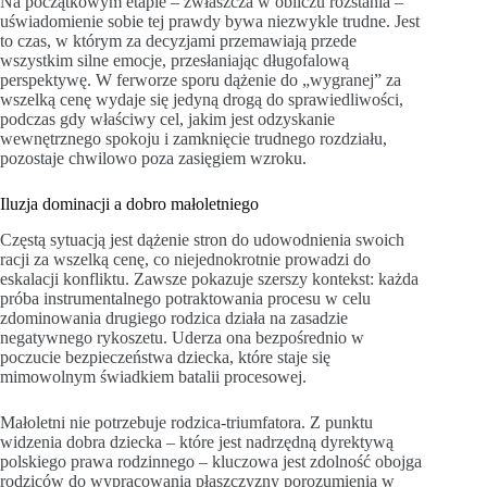
Na początkowym etapie – zwłaszcza w obliczu rozstania –
uświadomienie sobie tej prawdy bywa niezwykle trudne. Jest
to czas, w którym za decyzjami przemawiają przede
wszystkim silne emocje, przesłaniając długofalową
perspektywę. W ferworze sporu dążenie do „wygranej” za
wszelką cenę wydaje się jedyną drogą do sprawiedliwości,
podczas gdy właściwy cel, jakim jest odzyskanie
wewnętrznego spokoju i zamknięcie trudnego rozdziału,
pozostaje chwilowo poza zasięgiem wzroku.
Iluzja dominacji a dobro małoletniego
Częstą sytuacją jest dążenie stron do udowodnienia swoich
racji za wszelką cenę, co niejednokrotnie prowadzi do
eskalacji konfliktu. Zawsze pokazuje szerszy kontekst: każda
próba instrumentalnego potraktowania procesu w celu
zdominowania drugiego rodzica działa na zasadzie
negatywnego rykoszetu. Uderza ona bezpośrednio w
poczucie bezpieczeństwa dziecka, które staje się
mimowolnym świadkiem batalii procesowej.
Małoletni nie potrzebuje rodzica-triumfatora. Z punktu
widzenia dobra dziecka – które jest nadrzędną dyrektywą
polskiego prawa rodzinnego – kluczowa jest zdolność obojga
rodziców do wypracowania płaszczyzny porozumienia w