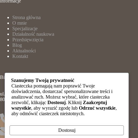
Informacje
Strona główna
O mnie
Specjalizacje
Działalność naukowa
Przedsięwzięcia
Blog
Aktualności
Kontakt
Biuro
Szanujemy Twoją prywatność
Ciasteczka pomagają nam poprawić Twoje
doświadczenia, dostarczać spersonalizowane treści i
ul. Adama Mickiewicza 9/7,
analizować ruch. Możesz wybrać, które ciasteczka
80-425 Gdańsk
zezwolić, klikając
Dostosuj
. Kliknij
Zaakceptuj
wszystkie
, aby wyrazić zgodę lub
Odrzuć wszystkie
,
aby odmówić ciasteczek nieistotnych.
Tel: 690 676 074
Dostosuj
kancelaria@adwokatfratczak.pl