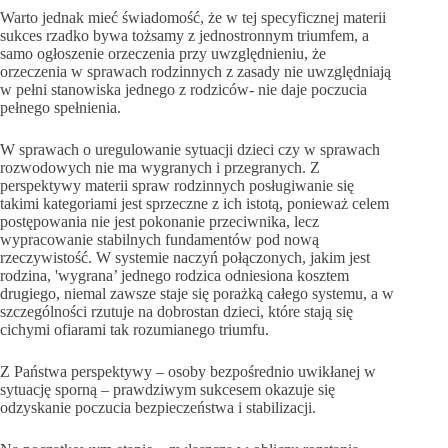
Warto jednak mieć świadomość, że w tej specyficznej materii
sukces rzadko bywa tożsamy z jednostronnym triumfem, a
samo ogłoszenie orzeczenia przy uwzględnieniu, że
orzeczenia w sprawach rodzinnych z zasady nie uwzględniają
w pełni stanowiska jednego z rodziców- nie daje poczucia
pełnego spełnienia.
W sprawach o uregulowanie sytuacji dzieci czy w sprawach
rozwodowych nie ma wygranych i przegranych. Z
perspektywy materii spraw rodzinnych posługiwanie się
takimi kategoriami jest sprzeczne z ich istotą, ponieważ celem
postępowania nie jest pokonanie przeciwnika, lecz
wypracowanie stabilnych fundamentów pod nową
rzeczywistość. W systemie naczyń połączonych, jakim jest
rodzina, 'wygrana’ jednego rodzica odniesiona kosztem
drugiego, niemal zawsze staje się porażką całego systemu, a w
szczególności rzutuje na dobrostan dzieci, które stają się
cichymi ofiarami tak rozumianego triumfu.
Z Państwa perspektywy – osoby bezpośrednio uwikłanej w
sytuację sporną – prawdziwym sukcesem okazuje się
odzyskanie poczucia bezpieczeństwa i stabilizacji.